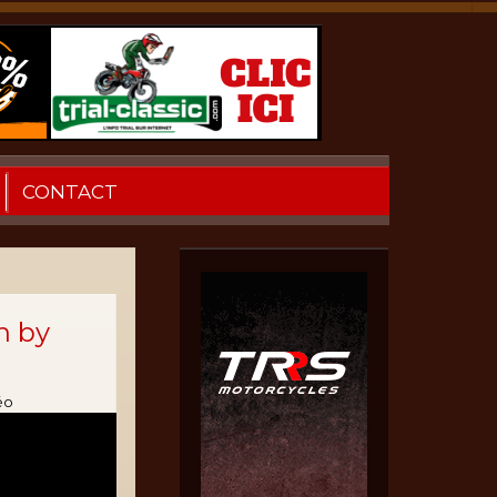
CONTACT
n by
éo