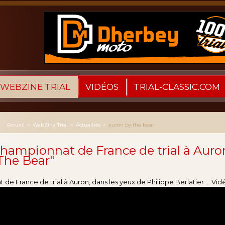
WEBZINE TRIAL
VIDÉOS
TRIAL-CLASSIC.COM
Accueil
>
WebZine Trial
>
Actualités
>
auron by the bear
hampionnat de France de trial à Auro
The Bear"
de France de trial à Auron, dans les yeux de Philippe Berlatier ... Vid