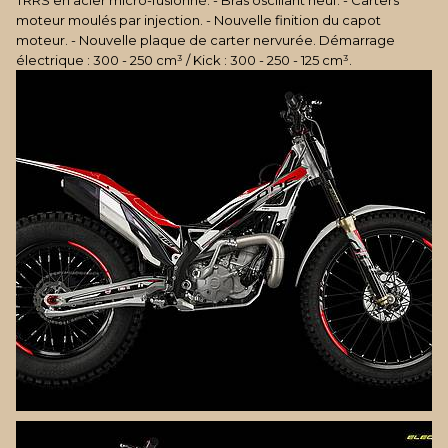
TRRS en acier micro-fusionné.
- Bras oscillant neuf.
- Carters
moteur moulés par injection.
- Nouvelle finition du capot
moteur.
- Nouvelle plaque de carter nervurée.
Démarrage
électrique : 300 - 250 cm³ / Kick : 300 - 250 - 125 cm³.