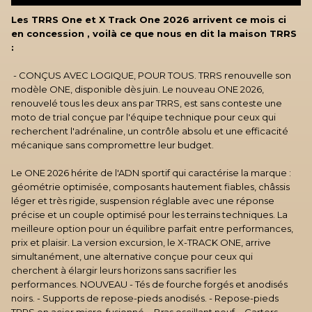
Les TRRS One et X Track One 2026 arrivent ce mois ci
en concession , voilà ce que nous en dit la maison TRRS
:
- CONÇUS AVEC LOGIQUE, POUR TOUS.
TRRS renouvelle son
modèle ONE, disponible dès juin.
Le nouveau ONE 2026,
renouvelé tous les deux ans par TRRS, est sans conteste une
moto de trial conçue par l'équipe technique pour ceux qui
recherchent l'adrénaline, un contrôle absolu et une efficacité
mécanique sans compromettre leur budget.
Le ONE 2026 hérite de l'ADN sportif qui caractérise la marque :
géométrie optimisée, composants hautement fiables, châssis
léger et très rigide, suspension réglable avec une réponse
précise et un couple optimisé pour les terrains techniques.
La
meilleure option pour un équilibre parfait entre performances,
prix et plaisir.
La version excursion, le X-TRACK ONE, arrive
simultanément, une alternative conçue pour ceux qui
cherchent à élargir leurs horizons sans sacrifier les
performances.
NOUVEAU - Tés de fourche forgés et anodisés
noirs.
- Supports de repose-pieds anodisés.
- Repose-pieds