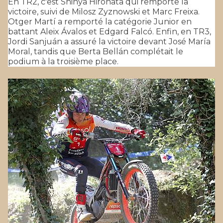
En TR2, c'est Shinya Hirohata qui remporte la
victoire, suivi de Milosz Zyznowski et Marc Freixa.
Otger Martí a remporté la catégorie Junior en
battant Aleix Ávalos et Edgard Falcó. Enfin, en TR3,
Jordi Sanjuán a assuré la victoire devant José María
Moral, tandis que Berta Bellán complétait le
podium à la troisième place.