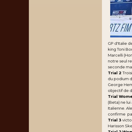
GP d'Italie 
king Toni Bo
Marcelli (Ho
notre seul r
seconde ma
Trial 2
Troi
du podium de
George Hemin
objectif de 
Trial Wom
(Beta) ne lu
Italienne. A
confirme pa
Trial 3
victo
Harisson Ske
Trial 2
Wo