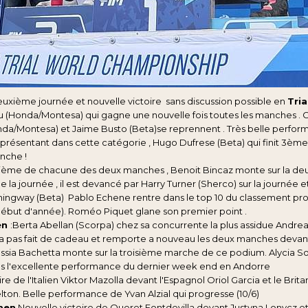
deuxième journée et nouvelle victoire sans discussion possible en
Tri
u (Honda/Montesa) qui gagne une nouvelle fois toutes les manches . G
nda/Montesa) et Jaime Busto (Beta)se reprennent . Très belle perfo
eprésentant dans cette catégorie , Hugo Dufrese (Beta) qui finit 3ème
nche !
sième de chacune des deux manches , Benoit Bincaz monte sur la d
 la journée , il est devancé par Harry Turner (Sherco) sur la journée 
gway (Beta) Pablo Echene rentre dans le top 10 du classement prov
début d'année). Roméo Piquet glane son premier point .
en
:Berta Abellan (Scorpa) chez sa concurrente la plus assidue Andre
i a pas fait de cadeau et remporte a nouveau les deux manches devant
lessia Bachetta monte sur la troisième marche de ce podium. Alycia So
s l'excellente performance du dernier week end en Andorre
ire de l'Italien Viktor Mazolla devant l'Espagnol Oriol Garcia et le Brit
lton. Belle performance de Yvan Alzial qui progresse (10/6)
men
Nouvelle victoire de Queret Fontdevilla devant Justyna Lonycz et