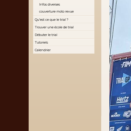
Infos diverses
couverture moto revue
Qu'est ce que le trial ?
Trouver une école de trial
Débuter le trial
Tutoriels
Calendrier