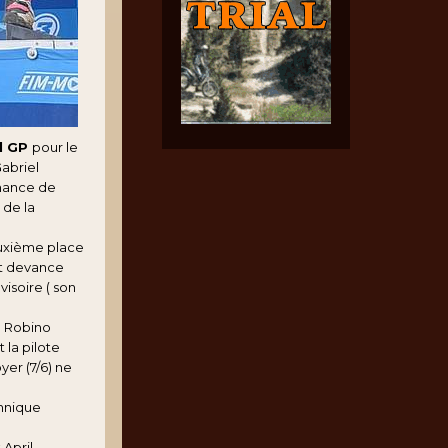
al GP
pour le
abriel
rmance de
 de la
euxième place
et devance
isoire ( son
a Robino
 la pilote
yer (7/6) ne
annique
 April