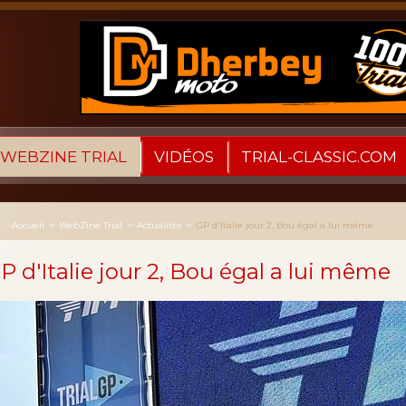
WEBZINE TRIAL
VIDÉOS
TRIAL-CLASSIC.COM
Accueil
>
WebZine Trial
>
Actualités
>
GP d'Italie jour 2, Bou égal a lui même
P d'Italie jour 2, Bou égal a lui même