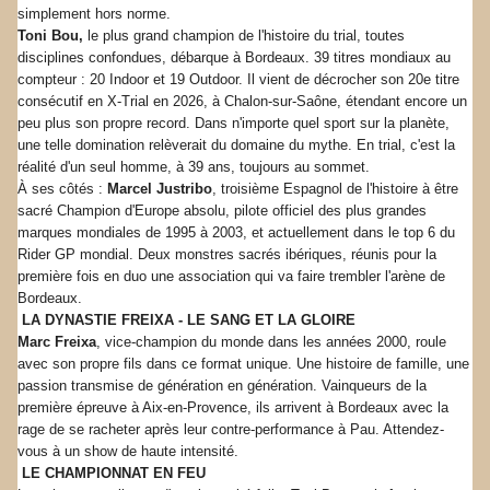
simplement hors norme.
Toni Bou,
le plus grand champion de l'histoire du trial, toutes
disciplines confondues, débarque à Bordeaux. 39 titres mondiaux au
compteur : 20 Indoor et 19 Outdoor. Il vient de décrocher son 20e titre
consécutif en X-Trial en 2026, à Chalon-sur-Saône, étendant encore un
peu plus son propre record. Dans n'importe quel sport sur la planète,
une telle domination relèverait du domaine du mythe. En trial, c'est la
réalité d'un seul homme, à 39 ans, toujours au sommet.
À ses côtés :
Marcel Justribo
, troisième Espagnol de l'histoire à être
sacré Champion d'Europe absolu, pilote officiel des plus grandes
marques mondiales de 1995 à 2003, et actuellement dans le top 6 du
Rider GP mondial. Deux monstres sacrés ibériques, réunis pour la
première fois en duo une association qui va faire trembler l'arène de
Bordeaux.
LA DYNASTIE FREIXA - LE SANG ET LA GLOIRE
Marc Freixa
, vice-champion du monde dans les années 2000, roule
avec son propre fils dans ce format unique. Une histoire de famille, une
passion transmise de génération en génération. Vainqueurs de la
première épreuve à Aix-en-Provence, ils arrivent à Bordeaux avec la
rage de se racheter après leur contre-performance à Pau. Attendez-
vous à un show de haute intensité.
LE CHAMPIONNAT EN FEU