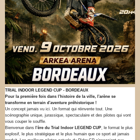
TRIAL INDOOR LEGEND CUP - BORDEAUX
Pour la première fois dans l'histoire de la ville, l'arène se
transforme en terrain d'aventure préhistorique !
Un concept jamais vu ici. Un format qui réinvente tout. Une
scénographie unique, jurassique, spectaculaire et des pilotes qui vont
vous couper le souffle.
Bienvenue dans
l'ère du Trial Indoor LEGEND CUP
, le format le plus
explosif, le plus stratégique et le plus humain que ce sport ait jamais