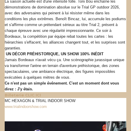
La saison actuelle est d'une intensité folle. Toni Bou enchaîne les
démonstrations de domination absolue sur le Trial GP outdoor 2026,
avec des adversaires qui peinent à lui résister même dans les
conditions les plus extrêmes. Benoît Bincaz, lui, accumule les podiums
et s'affirme comme un prétendant sérieux au titre Trial 2, présent à
chaque épreuve avec une régularité impressionnante. Ce soir à
Bordeaux, la compétition par équipe rebat toutes les cartes : les
hiérarchies s'effacent, les alliances changent tout, et les surprises sont
garanties.
UN DÉCOR PRÉHISTORIQUE, UN SHOW 100% INÉDIT
Jamais Bordeaux n'avait vécu ça. Une scénographie jurassique unique
va transformer l'arène en terrain d'aventure préhistorique, des zones
spectaculaires, une ambiance électrique, des figures impossibles
exécutées à quelques mètres de vous.
Ce n'est pas un simple événement. C'est un moment dont vous
direz : J'y étais.
Billeterie CLIC ICI
MC HEXAGON & TRIAL INDOOR SHOW
www.trialindoorshow.com