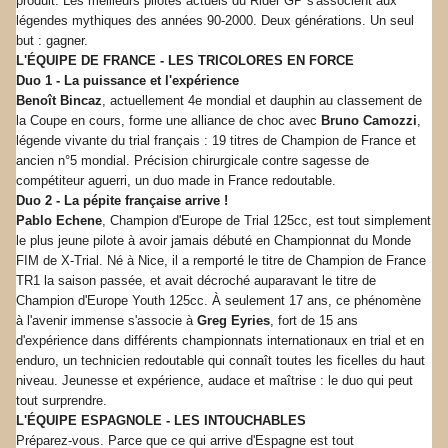
produit. Les meilleurs pilotes actuels du Rider GP s'associent aux
légendes mythiques des années 90-2000. Deux générations. Un seul
but : gagner.
L'ÉQUIPE DE FRANCE - LES TRICOLORES EN FORCE
Duo 1 - La puissance et l'expérience
Benoît Bincaz
, actuellement 4e mondial et dauphin au classement de
la Coupe en cours, forme une alliance de choc avec
Bruno Camozzi
,
légende vivante du trial français : 19 titres de Champion de France et
ancien n°5 mondial. Précision chirurgicale contre sagesse de
compétiteur aguerri, un duo made in France redoutable.
Duo 2 - La pépite française arrive !
Pablo Echene
, Champion d'Europe de Trial 125cc, est tout simplement
le plus jeune pilote à avoir jamais débuté en Championnat du Monde
FIM de X-Trial. Né à Nice, il a remporté le titre de Champion de France
TR1 la saison passée, et avait décroché auparavant le titre de
Champion d'Europe Youth 125cc. À seulement 17 ans, ce phénomène
à l'avenir immense s'associe à
Greg Eyries
, fort de 15 ans
d'expérience dans différents championnats internationaux en trial et en
enduro, un technicien redoutable qui connaît toutes les ficelles du haut
niveau. Jeunesse et expérience, audace et maîtrise : le duo qui peut
tout surprendre.
L'ÉQUIPE ESPAGNOLE - LES INTOUCHABLES
Préparez-vous. Parce que ce qui arrive d'Espagne est tout