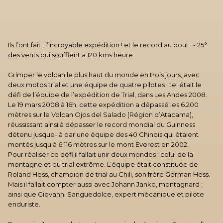
Ils l’ont fait , l’incroyable expédition ! et le record au bout - 25°
des vents qui soufflent a 120 kms heure
Grimper le volcan le plus haut du monde en trois jours, avec
deux motos trial et une équipe de quatre pilotes : tel était le
défi de l’équipe de l’expédition de Trial, dans Les Andes 2008.
Le 19 mars 2008 à 16h, cette expédition a dépassé les 6.200
mètres sur le Volcan Ojos del Salado (Région d’Atacama),
réussissant ainsi à dépasser le record mondial du Guinness
détenu jusque-là par une équipe des 40 Chinois qui étaient
montés jusqu’à 6.116 mètres sur le mont Everest en 2002.
Pour réaliser ce défi il fallait unir deux mondes : celui de la
montagne et du trial extrême. L’équipe était constituée de
Roland Hess, champion de trial au Chili, son frère German Hess.
Mais il fallait compter aussi avec Johann Janko, montagnard ;
ainsi que Giovanni Sanguedolce, expert mécanique et pilote
enduriste.