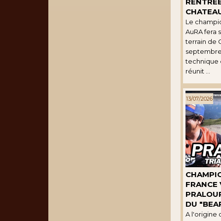
RENTRÉE
CHATEAU
Le champio
AuRA fera s
terrain de
septembre,
technique 
réunit ...
13/07/2026
CHAMPI
FRANCE 
PRALOUP
DU "BEA
A l'origine