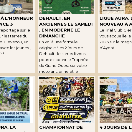
L À L'HONNEUR
DEHAULT, EN
LIGUE AURA,
NCE 3
ANCIENNES LE SAMEDI
NOUVEAU À 
, EN MODERNE LE
eportage sur le
Le Trial Club Cle
DIMANCHE
sur les terres du
vous accueille le
du Levezou, un
En voilà une formule
2026 sur le magni
vec les jeunes ,
originale ! les 2 jours de
d’Aydat...
r !
Dehault , le samedi vous
pourrez courir le Trophée
du Grand Ouest sur votre
moto ancienne et le
dimanche participer au
17/07/2026
14/07/2026
championnat de ligue ...
RA, LA
CHAMPIONNAT DE
4 JOURS DE L