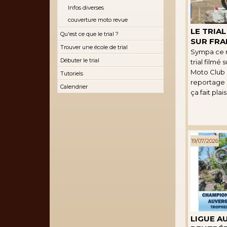
Infos diverses
couverture moto revue
LE TRIA
Qu'est ce que le trial ?
SUR FRA
Trouver une école de trial
Sympa ce r
Débuter le trial
trial filmé 
Moto Club 
Tutoriels
reportage a
Calendrier
ça fait plaisi
19/07/2026
LIGUE AU