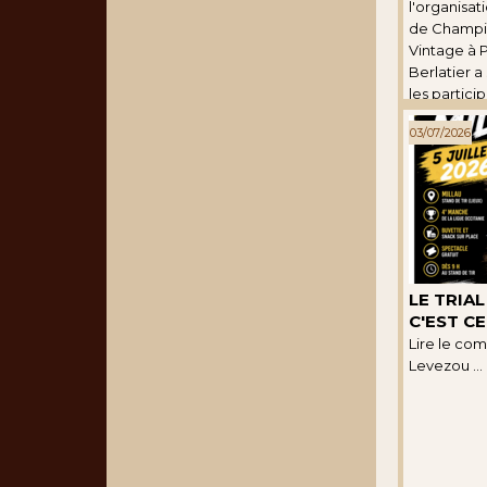
l'organisat
de Champi
Vintage à P
Berlatier a
les partici
end de bon
03/07/2026
décrit dans 
LE TRIAL
C'EST C
Lire le c
Levezou ...