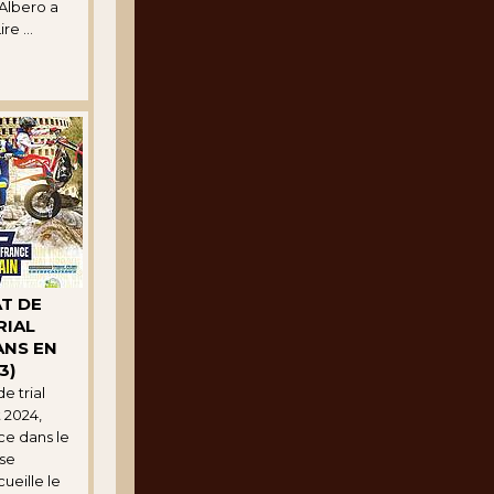
Albero a
re ...
T DE
RIAL
ANS EN
3)
e trial
 2024,
ce dans le
sse
ueille le