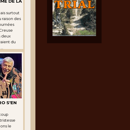
IME DE LA
ais surtout
u raison des
journées
 Creuse
s deux
vaient du
..
O S'EN
coup
tristesse
ons le