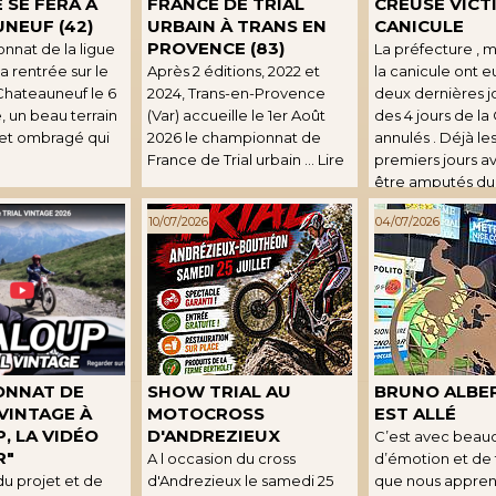
 SE FERA À
FRANCE DE TRIAL
CREUSE VICT
NEUF (42)
URBAIN À TRANS EN
CANICULE
PROVENCE (83)
nnat de la ligue
La préfecture , m
a rentrée sur le
Après 2 éditions, 2022 et
la canicule ont e
 Chateauneuf le 6
2024, Trans-en-Provence
deux dernières 
 un beau terrain
(Var) accueille le 1er Août
des 4 jours de la
et ombragé qui
2026 le championnat de
annulés . Déjà le
France de Trial urbain ... Lire
premiers jours a
être amputés du .
10/07/2026
04/07/2026
ONNAT DE
SHOW TRIAL AU
BRUNO ALBER
VINTAGE À
MOTOCROSS
EST ALLÉ
, LA VIDÉO
D'ANDREZIEUX
C’est avec beau
R"
A l occasion du cross
d’émotion et de 
 du projet et de
d'Andrezieux le samedi 25
que nous appren