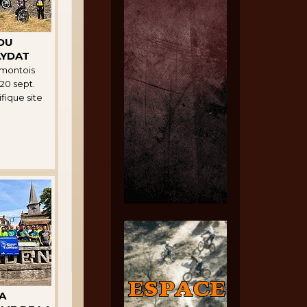
 DU
AYDAT
rmontois
 20 sept.
fique site
A