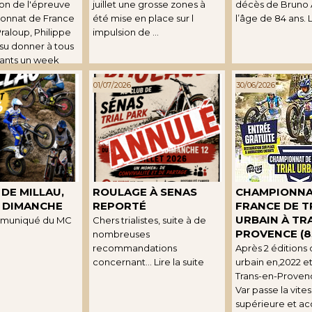
ion de l'épreuve
juillet une grosse zones à
décès de Bruno 
onnat de France
été mise en place sur l
l’âge de 84 ans. Li
raloup, Philippe
impulsion de ...
 su donner à tous
pants un week
heur très bien
01/07/2026
30/06/2026
...
 DE MILLAU,
ROULAGE À SENAS
CHAMPIONNA
E DIMANCHE
REPORTÉ
FRANCE DE T
URBAIN À TR
ommuniqué du MC
Chers trialistes, suite à de
PROVENCE (8
nombreuses
recommandations
Après 2 éditions d
concernant... Lire la suite
urbain en,2022 et
Trans-en-Proven
Var passe la vite
supérieure et acc